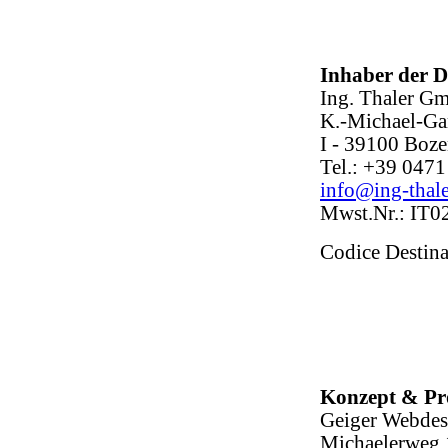
Inhaber der D
Ing. Thaler G
K.-Michael-Ga
I - 39100 Boz
Tel.: +39 047
info@ing-thal
Mwst.Nr.: IT
Codice Destin
Konzept & P
Geiger Webde
Michaelerweg 