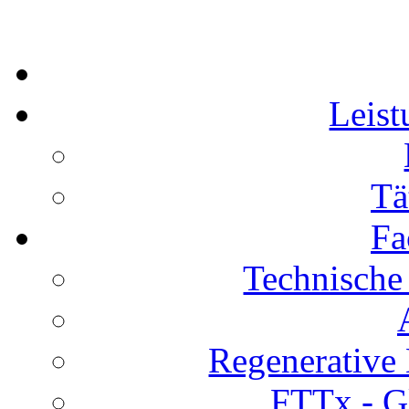
Leis
Tä
Fa
Technische
Regenerative 
FTTx - Gl